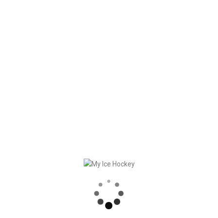
Türen und laden Mädchen und Jungs zu einem besonderen
Tag ein, an dem sie selbst auf dem Eis stehen und die
schnellste Teamsportart der Welt erleben können.
Hier gibt es mehr Infos dazu:
www.swissicehockeyday.ch
RECENT POSTS
SPIELE SYNCHRONISATION INKL. RESULTATE
STARKE PARTNERSCHAFT – GERETSRIED RIVER RATS