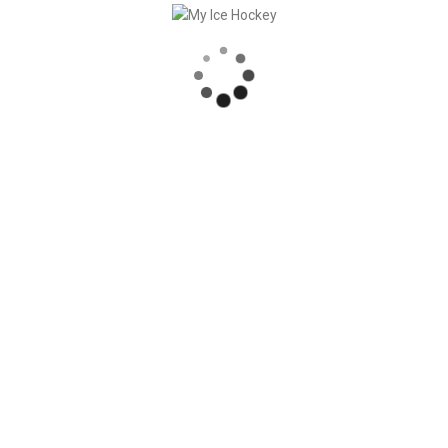
RECENT POSTS
SPIELE SYNCHRONISATION INKL. RESULTATE
STARKE PARTNERSCHAFT – GERETSRIED RIVER RATS
„EIN BLICK AUF DAS WETTKAMPFMANAGEMENT“ MIT GERD GRUBER, EISHOCKEY AKADEMIE STEIERMARK