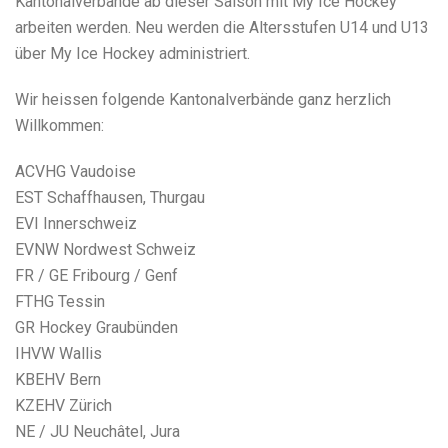
Kantonalverbände ab dieser Saison mit My Ice Hockey
arbeiten werden. Neu werden die Altersstufen U14 und U13
über My Ice Hockey administriert.
Wir heissen folgende Kantonalverbände ganz herzlich
Willkommen:
ACVHG Vaudoise
EST Schaffhausen, Thurgau
EVI Innerschweiz
EVNW Nordwest Schweiz
FR / GE Fribourg / Genf
FTHG Tessin
GR Hockey Graubünden
IHVW Wallis
KBEHV Bern
KZEHV Zürich
NE / JU Neuchâtel, Jura