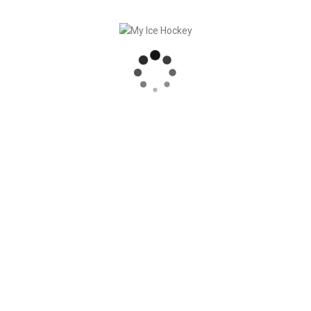
RECENT POSTS
SINCRONIZZAZIONE DELLE PARTITE, COMPRESI I RISULTATI
SOLIDA COLLABORAZIONE – GERETSRIED RIVER RATS
„EIN BLICK AUF DAS WETTKAMPFMANAGEMENT“ MIT GERD GRUBER, EISHOCKEY AKADEMIE STEIERMARK