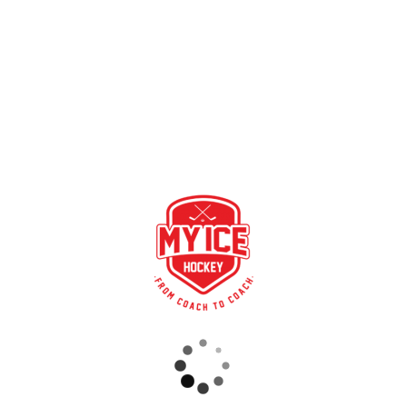
Novità: Con la versione My Ice Hockey Pro, gli allenatori
possono condividere tutti i file che vogliono con i giocatori
e viceversa. Ora questi file possono essere condivisi anche
su più stagioni. In questo modo, un documento importante è
visibile al giocatore in ogni stagione.
RECENT POSTS
SINCRONIZZAZIONE DELLE PARTITE, COMPRESI I RISULTATI
SOLIDA COLLABORAZIONE – GERETSRIED RIVER RATS