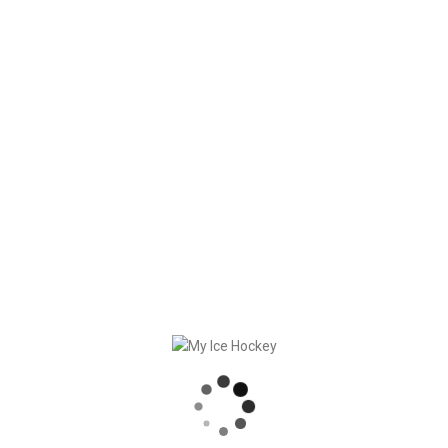
ore può essere gestito in modo molto più semplice e
no lasciato
o
delle giovanili dei Norimberga Ice Tigers Juniors – Nadine
 suo incarico e organizzare in modo rapido e produttivo
berga un buon inizio di stagione 24/25!