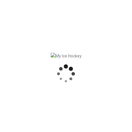
individuellement
– Gestion des rendez-vous
– Une grande partie de mes activités administratives peut y
être traitée.
– Inscription/désinscription et communication avec les
participants/l’équipe en général
– Aperçu des ressources disponibles
– Convocations/dossiers
– Planification efficace
– Augmentation de l’efficacité
RECENT POSTS
SYNCHRONISATION DES MATCHS, RÉSULTATS COMPRIS