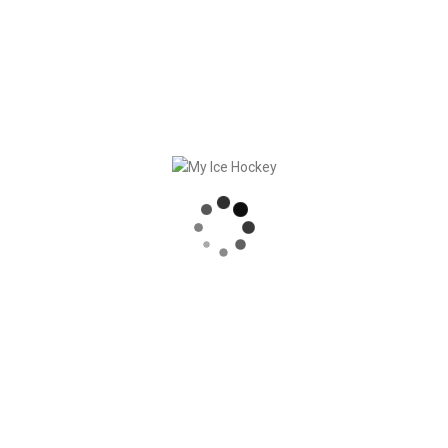
RECENT POSTS
PARTENARIAT SOLIDE – GERETSRIED RIVER RATS
„EIN BLICK AUF DAS WETTKAMPFMANAGEMENT“ MIT GERD GRUBER, EISHOCKEY AKADEMIE STEIERMARK