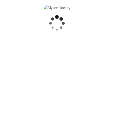
SYNCHRONISATION DES MATCHS, RÉSULTATS COMPRIS
PARTENARIAT SOLIDE – GERETSRIED RIVER RATS
„EIN BLICK AUF DAS WETTKAMPFMANAGEMENT“ MIT GERD GRUBER, EISHOCKEY AKADEMIE STEIERMARK
« JE VAIS VOUS MONTRER COMMENT J’UTILISE LES TESTS ET LES ÉVALUATIONS » AVEC TORSTEN FENDT, AUGSBURGER EV (DE)