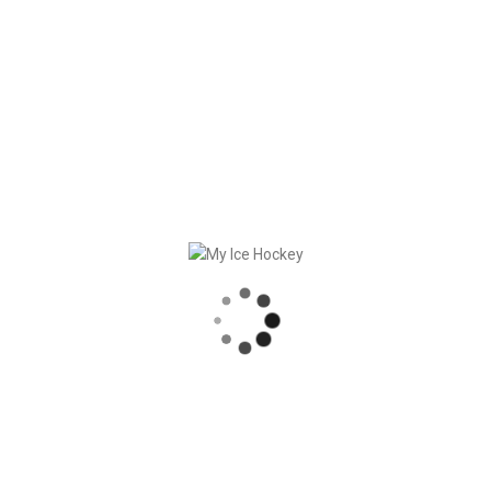
c des éléments supplémentaires de transmission de
x responsables de clubs, aux joueurs et aux parents des
un aperçu de la DEB, une formation continue et une incitation à
RECENT POSTS
PARTENARIAT SOLIDE – GERETSRIED RIVER RATS
„EIN BLICK AUF DAS WETTKAMPFMANAGEMENT“ MIT GERD GRUBER, EISHOCKEY AKADEMIE STEIERMARK