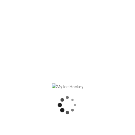
In
Manière générale
,
Produits
Posted
juillet 21, 2024
Vidéo de notre soirée
communautaire:
« Comment je planifie
mes entraînements »
Vidéo de notre soirée communautaire
‘from coach to coach’ : « Comment je
planifie mes entraînements » avec
Thomas Jungo, directeur sportif chez EHC
SeenSee Future (CH):
READ MORE