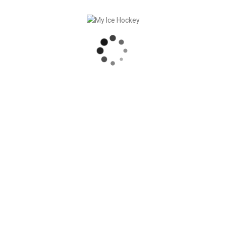
données My Ice Hockey et avons pu en tirer des chiffres
3/24 : TRAININGS : – Nombre total d’entraînements : 96’297 [...]
, 2024
nauté MIH : 20.6.24 – inscris-toi
 cesse de grandir. Conformément à notre slogan ‘from Coach
fois laisser la scène aux entraîneurs. La soirée My Ice [...]