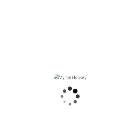
veloppé. Vous pouvez désormais demander au
SIHF Reporter 
iques
. De plus, tout
ajustement de date et d’heure est
ckey.
pose de
toutes les informations pertinentes sur le jeu en un
RECENT POSTS
PARTENARIAT SOLIDE – GERETSRIED RIVER RATS
„EIN BLICK AUF DAS WETTKAMPFMANAGEMENT“ MIT GERD GRUBER, EISHOCKEY AKADEMIE STEIERMARK