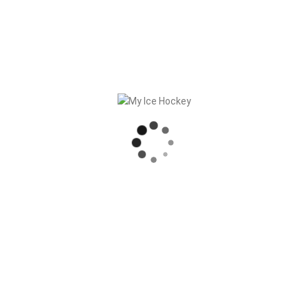
SCOUTING: Pour dépister des joueurs externes
CALENDRIER DU CLUB: Vue d’ensemble de toutes les
activités du club
LANGUES SUPPORTÉES: Anglais, français, allemand et
italien
Plus de 80 clubs, fédérations et académies utilisent notre
solution. Et vous?
RECENT POSTS
SYNCHRONISATION DES MATCHS, RÉSULTATS COMPRIS
PARTENARIAT SOLIDE – GERETSRIED RIVER RATS