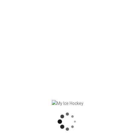
Les joueurs peuvent profiter des nouvelles fonctionnalités
menus
ous désabonner – pas d’inscription possible après cela)
d’annulation jusqu’au début de la formation)
 – quel que soit le statut de l’équipe)
raînements
es jeux
e prévues
RECENT POSTS