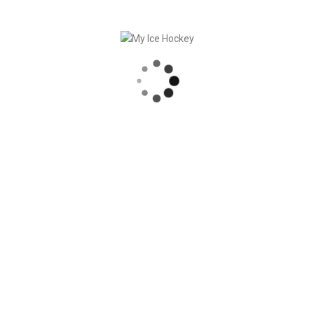
RECENT POSTS
SYNCHRONISATION DES MATCHS, RÉSULTATS COMPRIS
PARTENARIAT SOLIDE – GERETSRIED RIVER RATS
„EIN BLICK AUF DAS WETTKAMPFMANAGEMENT“ MIT GERD GRUBER, EISHOCKEY AKADEMIE STEIERMARK