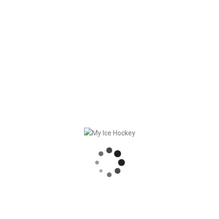
RECENT POSTS
SYNCHRONISATION DES MATCHS, RÉSULTATS COMPRIS
PARTENARIAT SOLIDE – GERETSRIED RIVER RATS
„EIN BLICK AUF DAS WETTKAMPFMANAGEMENT“ MIT GERD GRUBER, EISHOCKEY AKADEMIE STEIERMARK