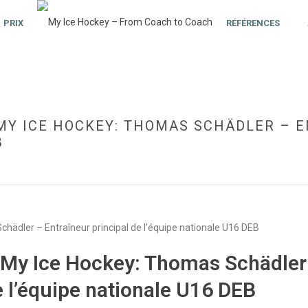
PRIX
RÉFÉRENCES
MY ICE HOCKEY: THOMAS SCHÄDLER – E
B
HOME
»
ENTRAÎNEURS À PROPOS DE MY ICE HOCKEY: THOMAS SCHÄDLER – ENT
e My Ice Hockey: Thomas Schädler
e l’équipe nationale U16 DEB