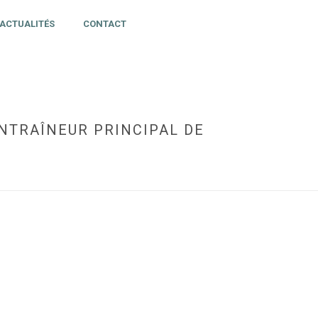
ACTUALITÉS
CONTACT
NTRAÎNEUR PRINCIPAL DE
RAÎNEUR PRINCIPAL DE L’ÉQUIPE NATIONALE U16 DEB